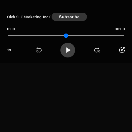
Subscribe
Oleh SLC Marketing Inc.
0
0:00
00:00
SLC Marketing Inc.
Host
SLC
1
x
MARKETING,
Beranda
Cari
Buka App
Koleksimu
Profil
INC.
LIHAT EPISODE LAIN