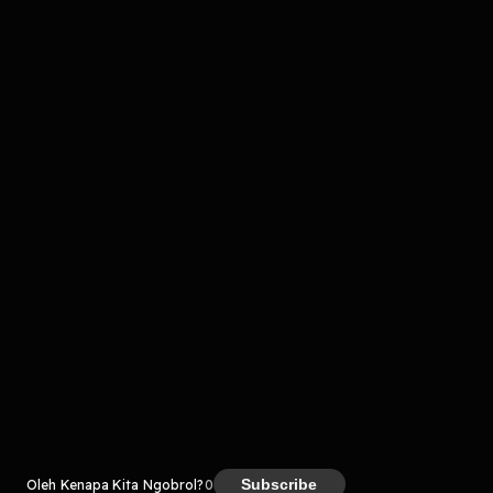
Komentar
komentar belum bisa dimuat. Coba refresh halaman
atau periksa koneksi internet kamu.
Kreator
Subscribe
Oleh Kenapa Kita Ngobrol?
0