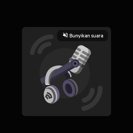
22 September 2023
Yang harusnya jadi moment bahagia, malah jadi bikin huru
hara.
Read More
Bunyikan suara
Komedi
CREATOR-RSS
Kenapa Kita Ngobrol?
Subscribe
0 Subscribers