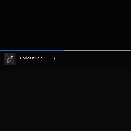
Host
Host
Host
Haikum Amir
!Rofi Gunawan
Rofi gunawan
Podcast Enjoi
LIHAT EPISODE LAIN