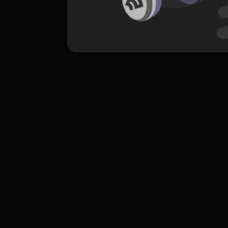
komentar belum bisa dimuat. Coba refr
atau periksa koneksi internet k