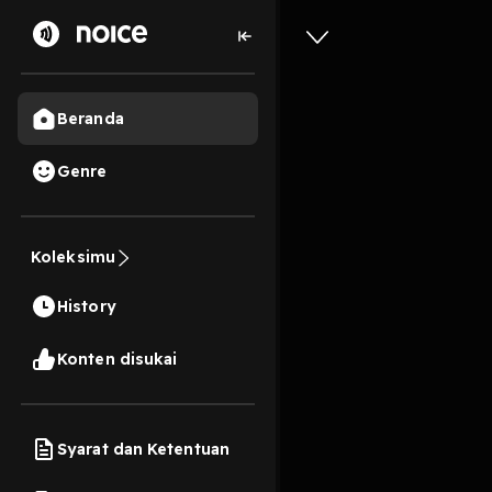
Beranda
Genre
TITIK T
Koleksimu
27 Menit
History
Play
Konten disukai
Syarat dan Ketentuan