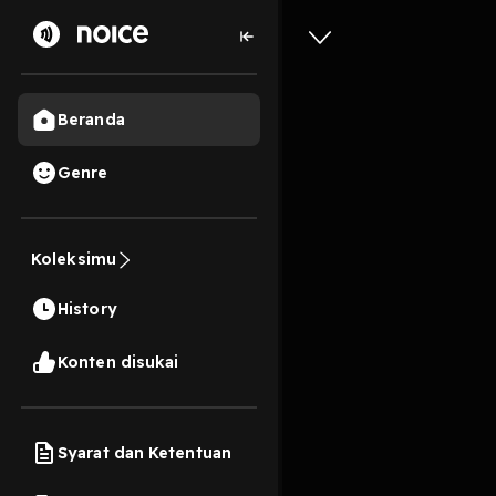
Beranda
Genre
Trailer -
Koleksimu
3 Menit
History
Play
Konten disukai
Syarat dan Ketentuan