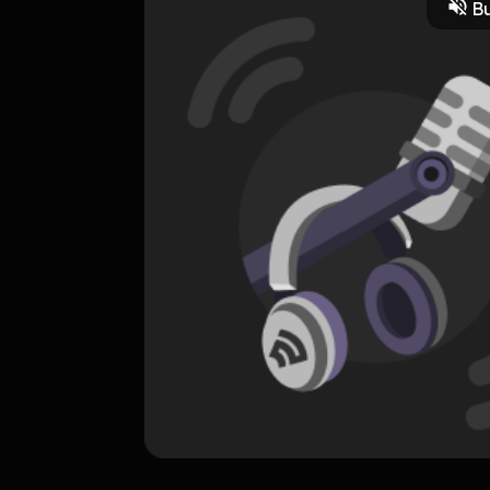
Bu
lip di setiap doa. Tayang setiap Senin dan Kamis jam 8 malam.
ORIGINAL
DO(S)A
0 Subscribers