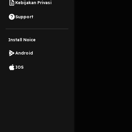
Kebijakan Privasi
29 Desember 2022
Support
Ketika ada dosa terse
Install Noice
Read More
Android
Komedi
Drama
IOS