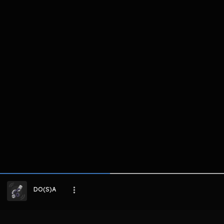
komentar belum bisa dimuat. Coba refr
atau periksa koneksi internet k
LIHAT EPISODE LAIN
DO(S)A