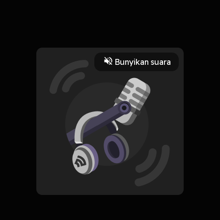
Eps. Live Phoner Bareng Artis
Read More
Bunyikan suara
Dangdut
HOSTING
RAKA PRO PODCAST
Subscribe
0 Subscribers
Komentar