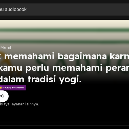
 Menit
k memahami bagaimana kar
 kamu perlu memahami pera
alam tradisi yogi.
s)
iaya layanan lainnya.