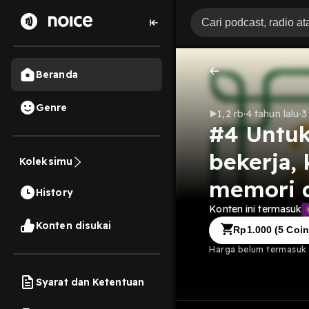
Beranda
Genre
1,2 rb
4 tahun lalu
3
#4 Untu
bekerja,
Koleksimu
memori d
History
Konten ini termasuk
Konten disukai
Rp
1.000
(
5
Coin
Harga belum termasuk b
Syarat dan Ketentuan