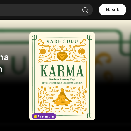
Masuk
ma
n