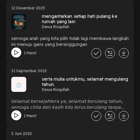
12 Desember 2025
mengantarkan setiap hati pulang ke
rumah yang lain
Dewa Risqullah
semoga arah yang kita pilih tidak lagi membawa langkah
ini menuju garis yang bersinggungan
1 Menit
21 September 2025
serta mulia untukmu, selamat mengulang
tahun.
Dewa Risqullah
𝘚𝘦𝘭𝘢𝘮𝘢𝘵 𝘣𝘦𝘳𝘴𝘦𝘫𝘢𝘩𝘵𝘦𝘳𝘢 𝘺𝘢, 𝘴𝘦𝘭𝘢𝘮𝘢𝘵 𝘣𝘦𝘳𝘶𝘭𝘢𝘯𝘨 𝘵𝘢𝘩𝘶𝘯,
𝘴𝘦𝘮𝘰𝘨𝘢 𝘤𝘪𝘯𝘵𝘢 𝘥𝘢𝘯 𝘬𝘢𝘴𝘪𝘩 𝘬𝘪𝘵𝘢 𝘵𝘦𝘳𝘶𝘴 𝘣𝘦𝘳𝘶𝘭𝘢𝘯𝘨 𝘵𝘢𝘯𝘱𝘢
𝘴𝘦𝘬𝘢𝘭𝘪𝘱𝘶𝘯 𝘵𝘦𝘳𝘩𝘦𝘯𝘵𝘪 𝘩𝘪𝘯𝘨𝘨𝘢 𝘣𝘦𝘳𝘵𝘢𝘩𝘶𝘯-𝘵𝘢𝘩𝘶𝘯. 𝘋𝘢𝘯 𝘥𝘰𝘢
1 Menit
𝘺𝘢𝘯𝘨 𝘴𝘦𝘭𝘢𝘭𝘶 𝘬𝘶 𝘶𝘱𝘢𝘺𝘢𝘬𝘢𝘯, 𝘴𝘦𝘮𝘰𝘨𝘢 𝘬𝘢𝘮𝘶 𝘣𝘢𝘩𝘢𝘨𝘪𝘢
𝘩𝘪𝘥𝘶𝘱 𝘴𝘢𝘮𝘢 𝘢𝘬𝘶, 𝘴𝘦𝘭𝘢𝘭𝘶 𝘥𝘪𝘬𝘦𝘭𝘪𝘭𝘪𝘯𝘨𝘪 𝘰𝘳𝘢𝘯𝘨-𝘰𝘳𝘢𝘯𝘨 𝘣𝘢𝘪𝘬,
𝘺𝘢𝘯𝘨 𝘴𝘢𝘺𝘢𝘯𝘨 𝘴𝘢𝘮𝘢 𝘬𝘢𝘮𝘶. 𝘋𝘢𝘯 𝘴𝘶𝘱𝘢𝘺𝘢 𝘬𝘪𝘵𝘢 𝘥𝘪𝘣𝘦𝘳𝘪𝘬𝘢𝘯
3 Juni 2025
𝘶𝘮𝘶𝘳 𝘱𝘢𝘯𝘫𝘢𝘯𝘨, 𝘬𝘢𝘳𝘦𝘯𝘢 𝘮𝘢𝘴𝘪𝘩 𝘣𝘢𝘯𝘺𝘢𝘬 𝘩𝘢𝘭 𝘩𝘢𝘭 𝘪𝘯𝘥𝘢𝘩