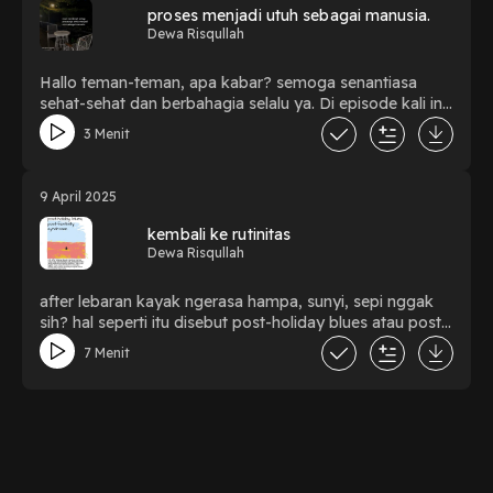
𝘺𝘢𝘯𝘨 𝘱𝘦𝘳𝘭𝘶 𝘬𝘪𝘵𝘢 𝘫𝘦𝘫𝘢𝘬𝘪 𝘥𝘪𝘣𝘦𝘭𝘢𝘩𝘢𝘯 𝘣𝘶𝘮𝘪.
proses menjadi utuh sebagai manusia.
Dewa Risqullah
Hallo teman-teman, apa kabar? semoga senantiasa
sehat-sehat dan berbahagia selalu ya. Di episode kali ini,
temen saya Melly (@el_melly.99) yang akan
3 Menit
membawakan podcast nya. Selamat mendengarkan,
semoga menenangkan.
9 April 2025
kembali ke rutinitas
Dewa Risqullah
after lebaran kayak ngerasa hampa, sunyi, sepi nggak
sih? hal seperti itu disebut post-holiday blues atau post-
festivity syndrome. apalagi dari rasa senang yang di rasa
7 Menit
sampai kehangatan saat kumpul keluarga, harus kembali
ke rutinitas sehari-hari padahal sebagian kerinduan
masih belum benar-benar dituntaskan.